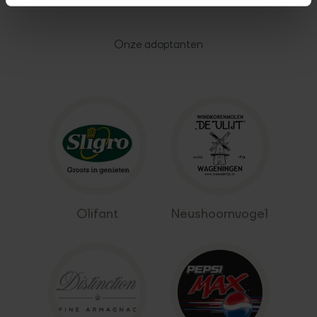
Onze adoptanten
Olifant
Neushoornvogel