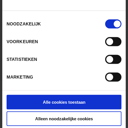
OUWEHAND ZOO FOUNDATION
Toestemmingsselectie
NOODZAKELIJK
ADOPTEER EEN DIER
VOORTPLANTINGSPROGRAMMA'S
VOORKEUREN
ONDERZOEK IN OUWEHAND
STATISTIEKEN
PARTNERS NATUURBESCHERMING
MARKETING
Alle cookies toestaan
Onder andere zij gingen je voor:
Alleen noodzakelijke cookies