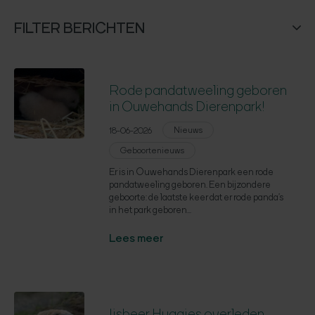
FILTER BERICHTEN
Rode pandatweeling geboren
in Ouwehands Dierenpark!
Nieuws
18-06-2026
Geboortenieuws
Er is in Ouwehands Dierenpark een rode
pandatweeling geboren. Een bijzondere
geboorte: de laatste keer dat er rode panda’s
in het park geboren...
Lees meer
Ijsbeer Huggies overleden