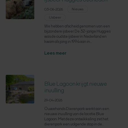
Nieuws
03-06-2026
IJsbeer
We hebben afscheid genomen van een
bijzondere ijsbeer. De 32-jarige Huggies
was de oudste ijsbeer in Nederland en
kwam als jong in 1994 aan in...
Lees meer
Blue Lagoon krijgt nieuwe
invulling
29-04-2026
Ouwehands Dierenpark werkt aan een
nieuwe invulling van de locatie Blue
Lagoon. Met deze ontwikkeling zet het
dierenpark een volgende stap in de...