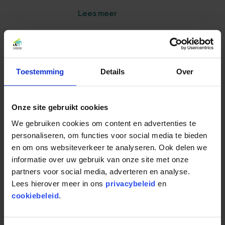
Lees meer
NVD parken slaan handen
Toestemming
Details
Over
ineen om Madagaskar
groener te maken
Onze site gebruikt cookies
Nieuws
16-04-2026
Samen met de 13 dierentuinen die
We gebruiken cookies om content en advertenties te
aangesloten zijn bij de NVD bundelen we
personaliseren, om functies voor social media te bieden
onze krachten in één gezamenlijk
en om ons websiteverkeer te analyseren. Ook delen we
natuurherstelproject. Door samen op te
trekken, kunnen we meer impact maken.
informatie over uw gebruik van onze site met onze
partners voor social media, adverteren en analyse.
Lees meer
Lees hierover meer in ons
privacybeleid
en
cookiebeleid
.