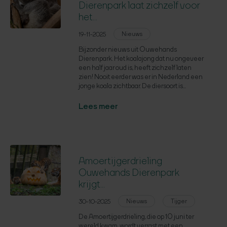
Dierenpark laat zichzelf voor
het...
Nieuws
19-11-2025
Bijzonder nieuws uit Ouwehands
Dierenpark. Het koalajong dat nu ongeveer
een half jaar oud is, heeft zichzelf laten
zien! Nooit eerder was er in Nederland een
jonge koala zichtbaar. De diersoort is...
Lees meer
Amoertijgerdrieling
Ouwehands Dierenpark
krijgt...
Nieuws
Tijger
30-10-2025
De Amoertijgerdrieling, die op 10 juni ter
wereld kwam, wordt verrast met een