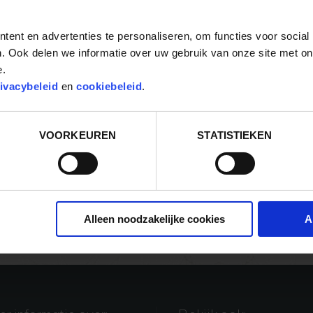
ent en advertenties te personaliseren, om functies voor social
. Ook delen we informatie over uw gebruik van onze site met on
e.
ivacybeleid
en
cookiebeleid
.
VOORKEUREN
STATISTIEKEN
Update over het overlijden van
IJsbeertje overleden
jonge ijsbeer Yura
Alleen noodzakelijke cookies
A