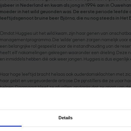
ijsbeer in Nederland en kwam als jong in 1994 aan in Ouweha
moeder in het wild gevonden was. De eerste periode leefde
leeftijdsgenoot bruine beer Björna, die nu nog steeds in Het 
Omdat Huggies uit het wild kwam, zijn haar genen van onschatba
managementprogramma. Die ‘wilde’ genen zorgen namelijk voor ext
een belangrijke rol gespeeld voor de instandhouding van de reserv
heeft elf nakomelingen gekregen waaronder een drieling. Deze
en inmiddels hebben dié ook weer jongen. Huggies is dus eigenlij
Haar hoge leeftijd bracht helaas ook ouderdomsklachten met zich
haar gebit en vergevorderde artrose. De pijnstillers die ze voor ha
helpen. Daarnaast bleef ze afvallen, ondanks dat ze apart van de
besloten Huggies te euthanaseren.
GERELATEERDE BERICHTEN
Details