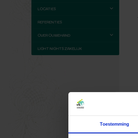
LOCATIES
REFERENTIES
OVER OUWEHAND
LIGHT NIGHTS ZAKELIJK
Toestemming