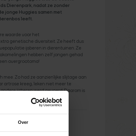
nds Dierenpark, nadat ze zonder
 de jonge Huggies samen met
Berenbos leeft.
re waarde voor het
ra genetische diversiteit. Ze heeft dus
epopulatie ijsberen in dierentuinen. Ze
 nakomelingen hebben zelf jongen gehad
k een overgrootoma!
 mee. Zo had ze aanzienlijke slijtage aan
ar artrose kreeg, leken niet meer te
 andere ijsberen werd gevoerd. Daarom is
Over