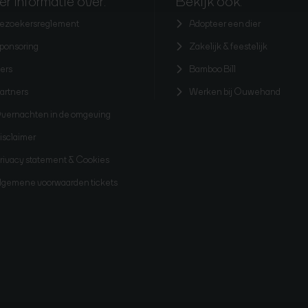
r informatie over:
Bekijk ook:
ezoekersreglement
Adopteer een dier
ponsoring
Zakelijk & feestelijk
ers
Bamboo Bill
artners
Werken bij Ouwehand
vernachten in de omgeving
isclaimer
rivacy statement & Cookies
lgemene voorwaarden tickets