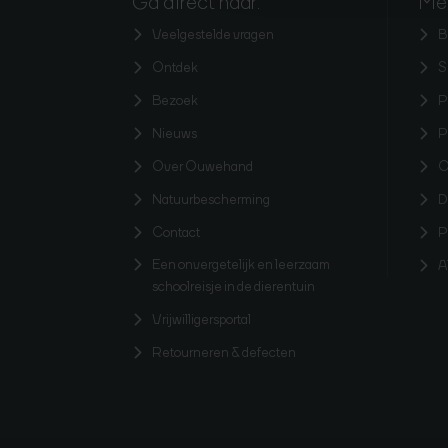
Ga direct naar:
Mee
Veelgestelde vragen
B
Ontdek
S
Bezoek
P
Nieuws
P
Over Ouwehand
O
Natuurbescherming
D
Contact
P
Een onvergetelijk en leerzaam
A
schoolreisje in de dierentuin
Vrijwilligersportal
Retourneren & defecten