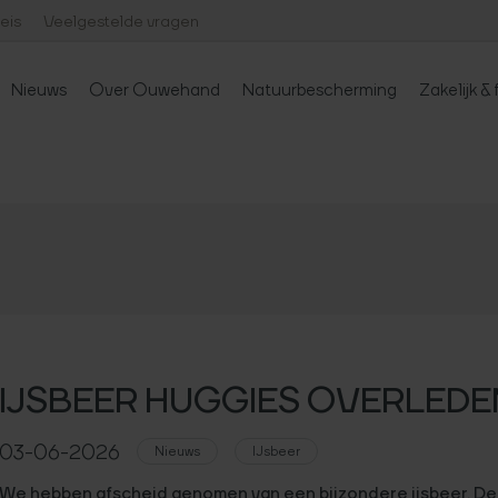
eis
Veelgestelde vragen
Nieuws
Over Ouwehand
Natuurbescherming
Zakelijk & 
stellingen
nten
eer een dier
Activiteiten
Openingstijden
Historie
Highlights
Voortplantingsprogramma's
Nieuws
Duurzaamheid
Actuele informatie
Dieren
Inschrijven nieuwsbrief
Educatie
Werken bij Ouwehand
Onderzoek in Ouw
Eten & drinken
Bamboo Bill
P
IJSBEER HUGGIES OVERLEDE
03-06-2026
Nieuws
IJsbeer
We hebben afscheid genomen van een bijzondere ijsbeer. De