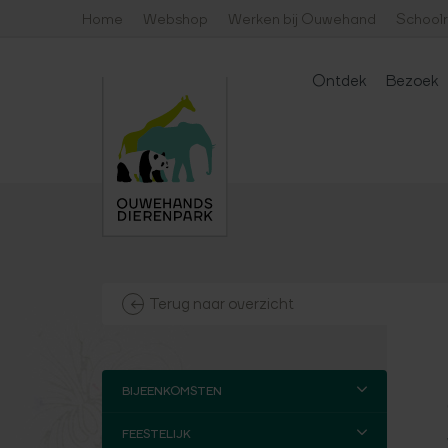
Home
Webshop
Werken bij Ouwehand
Schoolr
Ontdek
Bezoek
Tickets
Ouwehand Zoo Foundation
Entreeprijzen
Dagprogramma
Organisatie & doel
Abonneme
Adopt
Terug naar overzicht
BIJEENKOMSTEN
FEESTELIJK