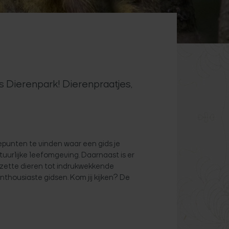
 Dierenpark! Dierenpraatjes,
epunten te vinden waar een gids je
tuurlijke leefomgeving. Daarnaast is er
ezette dieren tot indrukwekkende
thousiaste gidsen. Kom jij kijken? De