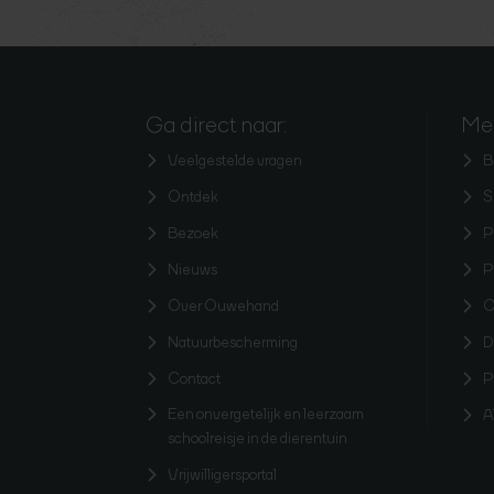
Ga direct naar:
Mee
Veelgestelde vragen
B
Ontdek
S
Bezoek
P
Nieuws
P
Over Ouwehand
O
Natuurbescherming
D
Contact
P
Een onvergetelijk en leerzaam
A
schoolreisje in de dierentuin
Vrijwilligersportal