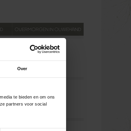
ND
OVERMORGEN
IN OUWEHAND
Over
 media te bieden en om ons
ze partners voor social