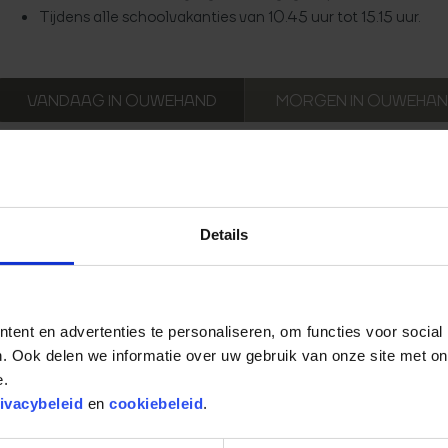
Tijdens alle schoolvakanties van 10.45 uur tot 15.15 uur.
VANDAAG
IN OUWEHAND
MORGEN
IN OUWEHA
12:15 uur
Maleise beer
Dierenpraatje bij de Maleise beren
Details
Details
12:30 uur
Maki Lounge
Bamboo Bill 'speelt buiten'
ent en advertenties te personaliseren, om functies voor social
. Ook delen we informatie over uw gebruik van onze site met on
Details
e.
ivacybeleid
en
cookiebeleid
.
13:30 uur
Pandasia