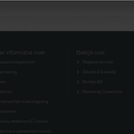
r informatie over:
Bekijk ook:
ezoekersreglement
Adopteer een dier
ponsoring
Zakelijk & feestelijk
ers
Bamboo Bill
artners
Werken bij Ouwehand
vernachten in de omgeving
isclaimer
rivacy statement & Cookies
lgemene voorwaarden tickets