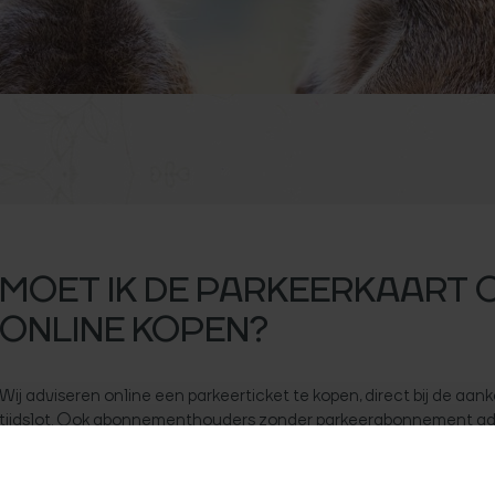
MOET IK DE PARKEERKAART 
ONLINE KOPEN?
Wij adviseren online een parkeerticket te kopen, direct bij de aan
tijdslot. Ook abonnementhouders zonder parkeerabonnement advis
tijdslot een parkeerticket te kopen.