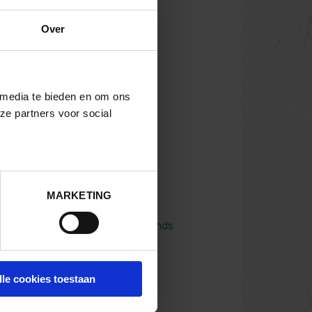
Over
, wat kunnen wij het beste doen?
 media te bieden en om ons
ze partners voor social
en?
MARKETING
ot?
komen. Kan ik nu niet naar Ouwehands
ot welke al helemaal vol is?
en?
lle cookies toestaan