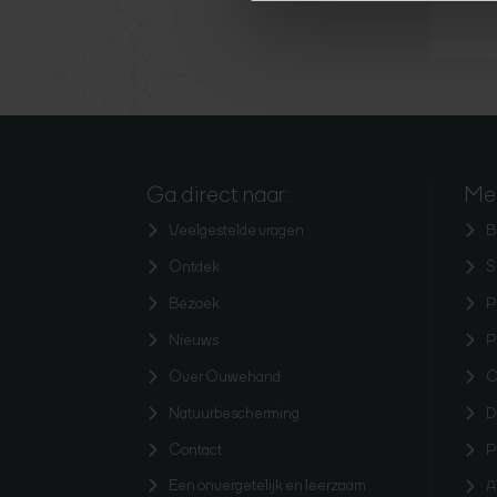
Ga direct naar:
Mee
Veelgestelde vragen
B
Ontdek
S
Bezoek
P
Nieuws
P
Over Ouwehand
O
Natuurbescherming
D
Contact
P
Een onvergetelijk en leerzaam
A