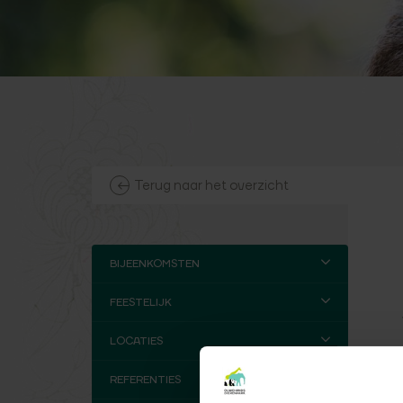
Terug naar het overzicht
BIJEENKOMSTEN
FEESTELIJK
LOCATIES
REFERENTIES