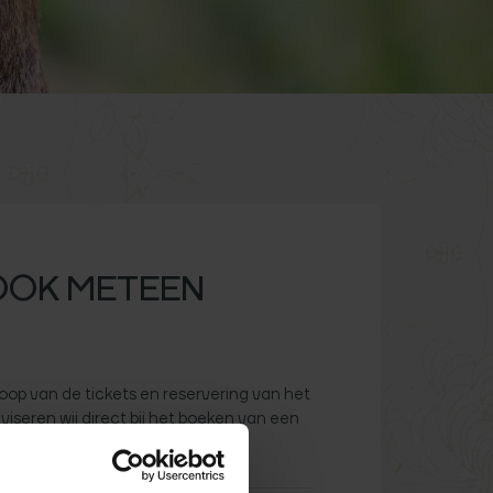
OOK METEEN
koop van de tickets en reservering van het
eren wij direct bij het boeken van een