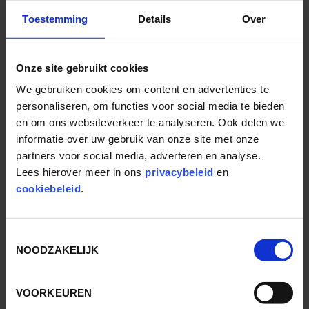
Jungle Restaurant
Toestemming
Details
Over
Kalahari
Pandasia
Onze site gebruikt cookies
Blue Lagoon
We gebruiken cookies om content en advertenties te
Het Groene Theater
personaliseren, om functies voor social media te bieden
en om ons websiteverkeer te analyseren. Ook delen we
AANTAL UUR ARRANGEMENT
informatie over uw gebruik van onze site met onze
partners voor social media, adverteren en analyse.
Lees hierover meer in ons
privacybeleid
en
EXTRA BORRELUURTJE?
cookiebeleid
.
Ja
Nee
Toestemmingsselectie
NOODZAKELIJK
AANTAL PERSONEN *
VOORKEUREN