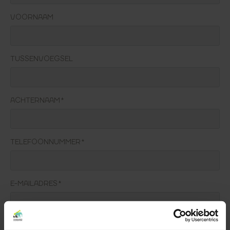
VOORNAAM
TUSSENVOEGSEL
ACHTERNAAM *
TELEFOONNUMMER *
E-MAILADRES *
GEÏNTERESSEERD IN