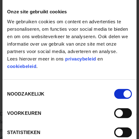
IUCN BEDREIGINGSTATUS
NIET BEDREIGD
Onze site gebruikt cookies
BROEDDUUR
We gebruiken cookies om content en advertenties te
25 DAGEN
personaliseren, om functies voor social media te bieden
AANTAL EIEREN
en om ons websiteverkeer te analyseren. Ook delen we
2 – 5 PER LEGSEL
informatie over uw gebruik van onze site met onze
partners voor social media, adverteren en analyse.
LEEFTIJD
Lees hierover meer in ons
privacybeleid
en
20 JAAR
cookiebeleid
.
VOEDSEL
ZADEN
Toestemmingsselectie
NOODZAKELIJK
VOORKEUREN
Deze kaketoes komen voor in Australië waar ze in grote groepen
leven. Hun vleugels zijn grijs, de rest van het lichaam is bedekt
met roze veren. Op hun hoofd hebben de rosé kaketoes een kuif
STATISTIEKEN
die ze rechtop kunnen zetten. Ze vormen een monogaam paar