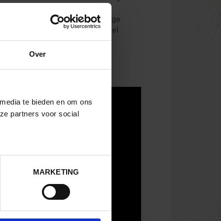
 leven. Naast de komst van de
lijks een grote financiële bijdrage
e ondersteunen. Het grootste deel
t wild.
Over
 media te bieden en om ons
ze partners voor social
MARKETING