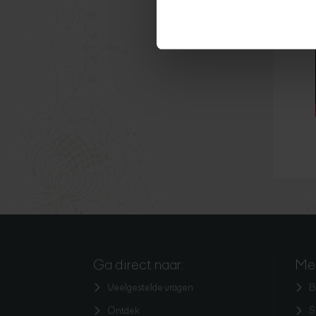
Ga direct naar:
Mee
Veelgestelde vragen
B
Ontdek
S