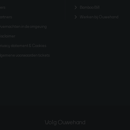
ers
Bamboo Bill
artners
Werken bij Ouwehand
vernachten in de omgeving
isclaimer
rivacy statement & Cookies
lgemene voorwaarden tickets
Volg Ouwehand