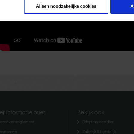
Alleen noodzakelijke cookies
A
r informatie over:
Bekijk ook:
ezoekersreglement
Adopteer een dier
ponsoring
Zakelijk & feestelijk