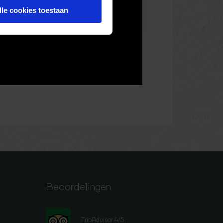
lle cookies toestaan
Beoordelingen
TripAdvisor 4/5