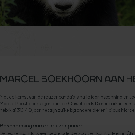
MARCEL BOEKHOORN AAN H
Met de komst van de reuzenpanda's is na 16 jaar inspanning en t
Marcel Boekhoorn, eigenaar van Ouwehands Dierenpark, in vervul
heb ik al 30, 40 jaar, het zijn zulke bijzondere dieren”, aldus Marc
Bescherming van de reuzenpanda
De reuzenpanda is een bedreigde diersoort en komt alleen in China