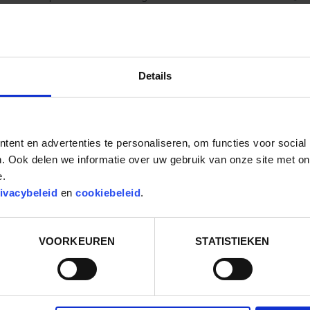
aangetoond dat er nog ongeveer 1.850 reuzenpanda’s in het wild
reuzenpanda’s naar Rhenen zal er door Ouwehands Dierenpark jaar
worden gedaan om de natuurbeschermingsactiviteiten in China t
hiervan wordt besteed aan bescherming van de reuzenpanda in he
Details
Bekijk het verhaal van Marcel Boekhoorn in onderstaande video.
ent en advertenties te personaliseren, om functies voor social
. Ook delen we informatie over uw gebruik van onze site met on
e.
ivacybeleid
en
cookiebeleid
.
VOORKEUREN
STATISTIEKEN