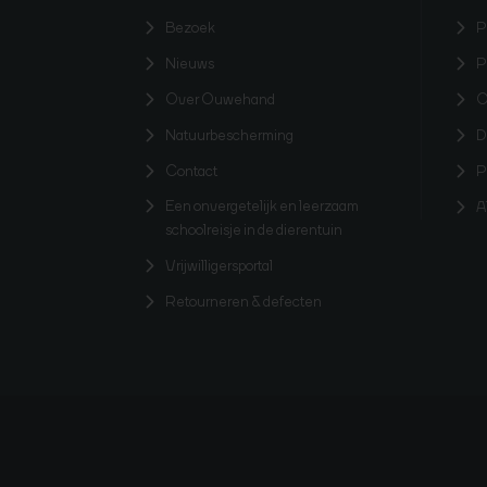
Bezoek
P
Nieuws
P
Over Ouwehand
O
Natuurbescherming
D
Contact
P
Een onvergetelijk en leerzaam
A
schoolreisje in de dierentuin
Vrijwilligersportal
Retourneren & defecten