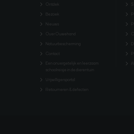
Ontdek
S
Bezoek
P
Nieuws
P
Over Ouwehand
O
Natuurbescherming
D
Contact
P
Een onvergetelijk en leerzaam
A
schoolreisje in de dierentuin
Vrijwilligersportal
Retourneren & defecten