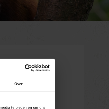
Over
 media te bieden en om ons