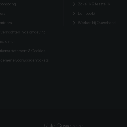
ponsoring
Zakelijk & feestelijk
ers
Bamboo Bill
artners
Werken bij Ouwehand
vernachten in de omgeving
isclaimer
rivacy statement & Cookies
lgemene voorwaarden tickets
Volg Ouwehand