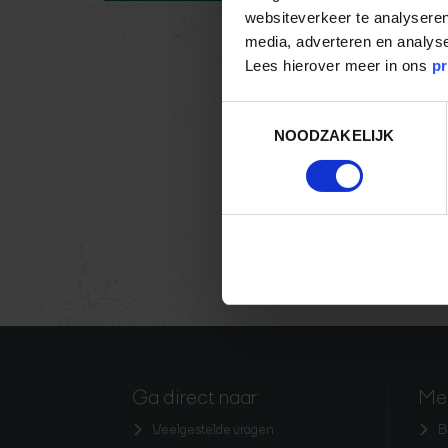
websiteverkeer te analyseren
media, adverteren en analys
Lees hierover meer in ons
pr
Toestemmingsselectie
NOODZAKELIJK
Ga direct naar:
Mee
Veelgestelde vragen
B