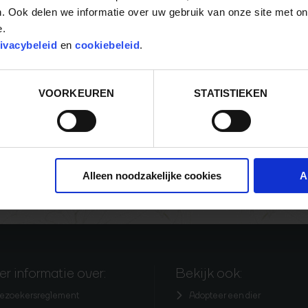
. Ook delen we informatie over uw gebruik van onze site met on
Beleidsplan
e.
Beleidsplan 2025 - 2028
ivacybeleid
en
cookiebeleid
.
Beleidsplan 2021 - 2024
Beleidsplan 2020
Beleidsplan 2017-2020
VOORKEUREN
STATISTIEKEN
Bestuur van de stichting
Hoofdpunten uit het beleidsplan
Alleen noodzakelijke cookies
A
r informatie over:
Bekijk ook:
ezoekersreglement
Adopteer een dier