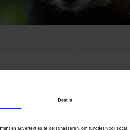
BESTUUR/BELEIDSPLAN
Activiteitenverslag
Activiteitenverslag 2025
Details
Activiteitenverslag 2024
Activiteitenverslag 2023
Activiteitenverslag 2022
Activiteitenverslag 2021
ent en advertenties te personaliseren, om functies voor social