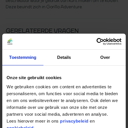
beschikbaar waar je gebruik van kunt maken om te kolven.
Deze bevindt zich in Gorilla Adventure.
GERELATEERDE VRAGEN
Mag ik een loopfiets meenemen naar het dierenpark?
Zijn er rolstoelen beschikbaar op het park?
Toestemming
Details
Over
Waar kan ik een parkeerkaart kopen?
Zijn er bolderkarren beschikbaar?
Onze site gebruikt cookies
We gebruiken cookies om content en advertenties te
personaliseren, om functies voor social media te bieden
en om ons websiteverkeer te analyseren. Ook delen we
Terug naar het overzicht
informatie over uw gebruik van onze site met onze
partners voor social media, adverteren en analyse.
Lees hierover meer in ons
privacybeleid
en
BIJEENKOMSTEN
cookiebeleid
.