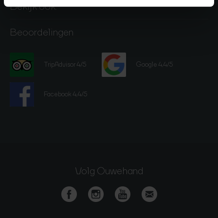
Bekijk ook:
Beoordelingen
TripAdvisor 4/5
Google 4,4/5
Facebook 4,4/5
Volg Ouwehand