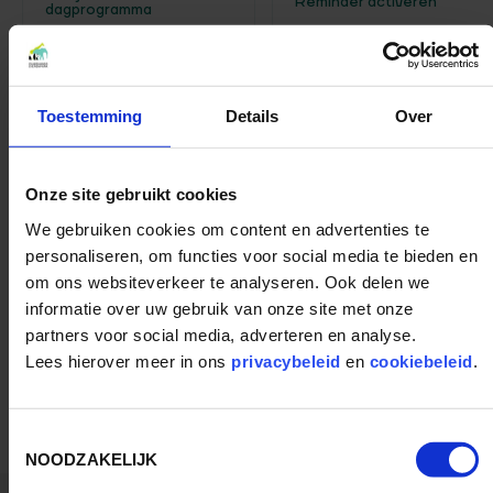
Reminder
dagprogramma
Kom jij kijken wat de dierverzorgers vandaag te vertellen
hebben over de berberapen?
Locatie: berberapen
Toestemming
Details
Over
Onze site gebruikt cookies
BIJEENKOMSTEN
We gebruiken cookies om content en advertenties te
personaliseren, om functies voor social media te bieden en
FEESTELIJK
om ons websiteverkeer te analyseren. Ook delen we
informatie over uw gebruik van onze site met onze
LOCATIES
partners voor social media, adverteren en analyse.
REFERENTIES
Lees hierover meer in ons
privacybeleid
en
cookiebeleid
.
OVER OUWEHAND
Toestemmingsselectie
LIGHT NIGHTS ZAKELIJK
NOODZAKELIJK